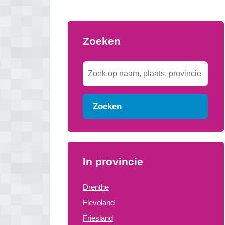
Zoeken
Zoeken
In provincie
Drenthe
Flevoland
Friesland