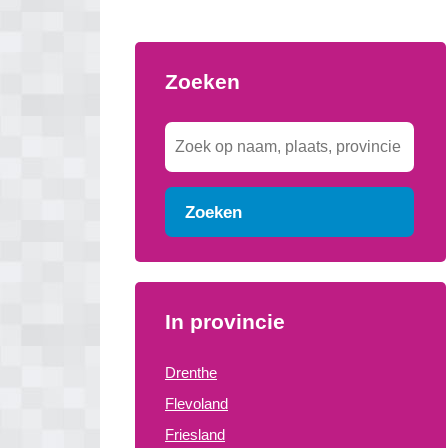
Zoeken
Zoeken
In provincie
Drenthe
Flevoland
Friesland