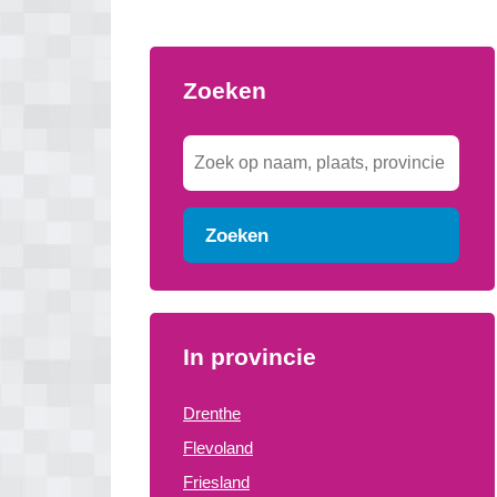
Zoeken
Zoeken
In provincie
Drenthe
Flevoland
Friesland